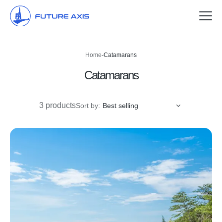
Accueil
Home
-
Catamarans
Navires de tourisme
Catamarans
Catamarans
3 products
Sort by:
Best selling
Bateaux à moteur
Agents
À propos de nous
Contactez-nous