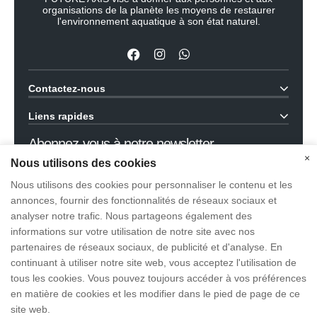
organisations de la planète les moyens de restaurer
l'environnement aquatique à son état naturel.
Contactez-nous
GuangZhou PanGao Leader Technology Co., Ltd
Liens rapides
Tel: +86 (20) 3918 7988
Accueil
Abonnez-vous à notre newsletter
Courriel:
support@fa-leisure.com
Agents
×
Nous utilisons des cookies
Ouest de route de No.512 Huanshi, secteur de Nansha,
Mentions légales
Nous utilisons des cookies pour personnaliser le contenu et les
Guangzhou, Chine
annonces, fournir des fonctionnalités de réseaux sociaux et
Coordonnées
analyser notre trafic. Nous partageons également des
Politique de confidentialité
informations sur votre utilisation de notre site avec nos
partenaires de réseaux sociaux, de publicité et d'analyse. En
J'accepte les termes de
Politique de confidentialité
continuant à utiliser notre site web, vous acceptez l'utilisation de
tous les cookies. Vous pouvez toujours accéder à vos préférences
S'abonner
en matière de cookies et les modifier dans le pied de page de ce
site web.