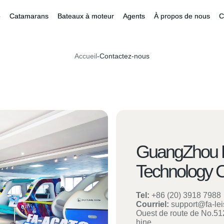
e
Catamarans
Bateaux à moteur
Agents
À propos de nous
C
Accueil
-
Contactez-nous
GuangZhou 
Technology C
Tel:
+86 (20) 3918 7988
Courriel:
support@fa-le
Ouest de route de No.5
hine