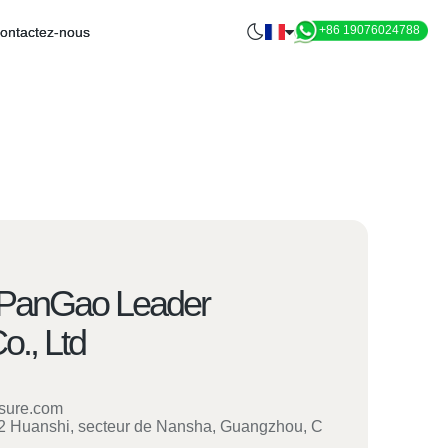
+86 19076024788
ontactez-nous
PanGao Leader
o., Ltd
isure.com
12 Huanshi, secteur de Nansha, Guangzhou, C