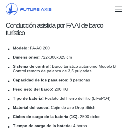
Conducción asistida por FA AI de barco
Hogar
turístico
Barcos turísticos
Modelo:
FA-AC 200
Catamaranes
Dimensiones:
722x300x325 cm
Lanchas
Sistema de control:
Barco turístico autónomo Modelo B
Control remoto de palanca de 3,5 pulgadas
Agentes
Capacidad de los pasajeros:
8 personas
Peso neto del barco:
200 KG
Sobre nosotros
Tipo de batería:
Fosfato del hierro del litio (LiFePO4)
Contacte con nosotros
Material del casco:
Cojín de aire Drop-Stitch
Ciclos de carga de la batería (1C):
2500 ciclos
Tiempo de carga de la batería:
4 horas