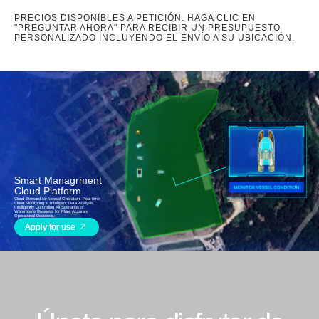
PRECIOS DISPONIBLES A PETICIÓN. HAGA CLIC EN
"PREGUNTAR AHORA" PARA RECIBIR UN PRESUPUESTO
PERSONALIZADO INCLUYENDO EL ENVÍO A SU UBICACIÓN.
Smart Managrment
Cloud Platform
Cloud Steward for Vessel Operation: Real-time
Cloud Monitoring + Intelligent Data Analysis,
Intelligently Controlling All Scenarios of
Waterborne Business for More Accurate
Operational Decisions.
Apply for use