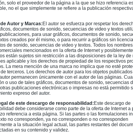
ón, solo el proveedor de la página a la que se hizo referencia e
le, no el que simplemente se refiere a la publicación respectiv
de Autor y Marcas:
El autor se esfuerza por respetar los derec
áficos, documentos de sonido, secuencias de video y textos util
 publicaciones, para usar gráficos, documentos de sonido, sec
xtos creados por él mismo, o para recurrir a gráficos sin licencia
s de sonido, secuencias de video y textos. Todos los nombres
merciales mencionados en la oferta de Internet y posiblemente
ros están sujetos sin restricción a las disposiciones de la ley d
es aplicable y los derechos de propiedad de los respectivos pro
os. La mera mención de una marca no implica que no esté prote
de terceros. Los derechos de autor para los objetos publicados
 autor permanecen únicamente con el autor de las páginas. Cua
ón o uso de tales gráficos, documentos de sonido, secuencias d
 otras publicaciones electrónicas o impresas no está permitido s
iento expreso del autor.
legal de este descargo de responsabilidad:
Este descargo de
ilidad debe considerarse como parte de la oferta de Internet a p
izo referencia a esta página. Si las partes o las formulaciones i
exto no corresponden, ya no corresponden o no corresponden
ente a la situación legal actual, las partes restantes del docu
ctadas en su contenido y validez.