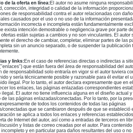
 de la oferta en línea:
El autor no asume ninguna responsabili
d, corrección, integridad o calidad de la información proporcion
ones de responsabilidad contra el autor relacionadas con daño
iales causados por el uso o no uso de la información presentada
formación incorrecta e incompleta están fundamentalmente excl
 exista intención demostrable o negligencia grave por parte del
 ofertas están sujetas a cambios y no son vinculantes. El autor 
nte el derecho de cambiar, completar, eliminar partes de las p
mpleta sin un anuncio separado, o de suspender la publicación 
temente.
as y links:
En el caso de referencias directas o indirectas a sit
("enlaces") que están fuera del área de responsabilidad del aut
n de responsabilidad solo entraría en vigor si el autor tuviera c
nido y sería técnicamente posible y razonable para él evitar el 
ido ilegal. Por lo tanto, el autor declara expresamente que en 
ecer los enlaces, las páginas enlazadas correspondientes estab
ilegal. El autor no tiene influencia alguna en el diseño actual y 
 de las páginas enlazadas/conectadas. Por lo tanto, por la pres
 expresamente de todos los contenidos de todas las páginas
/conectadas que se cambiaron después de que se estableció e
aración se aplica a todos los enlaces y referencias establecidos
rta de Internet del autor, así como a entradas de terceros en libr
discusión y listas de correo creadas por el autor. Para contenido 
 incompleto y en particular para daños resultantes del uso o no