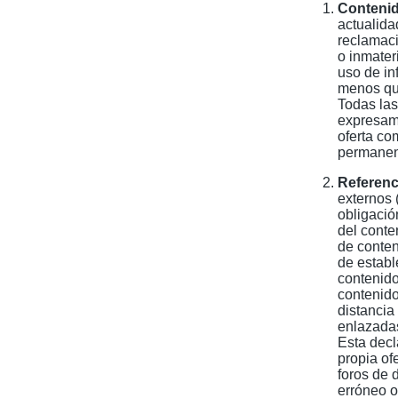
Contenido
actualida
reclamaci
o inmater
uso de in
menos que
Todas las
expresame
oferta co
permanen
Referenci
externos 
obligació
del conte
de conten
de establ
contenido 
contenido
distancia
enlazadas
Esta decl
propia ofe
foros de 
erróneo o