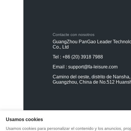
Contacte con nosotros
GuangZhou PanGao Leader Technol
Co., Ltd
Tel : +86 (20) 3918 7988
Email :
support@fa-leisure.com
Camino del oeste, distrito de Nansha,
Guangzhou, China de No.512 Huansh
Usamos cookies
Usamos cookies para personalizar el contenido y los anuncios, prop