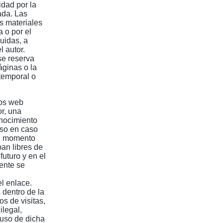
dad por la
ada. Las
s materiales
 o por el
uidas, a
 autor.
se reserva
áginas o la
temporal o
ios web
or, una
onocimiento
uso en caso
el momento
an libres de
futuro y en el
ente se
l enlace.
 dentro de la
os de visitas,
ilegal,
 uso de dicha