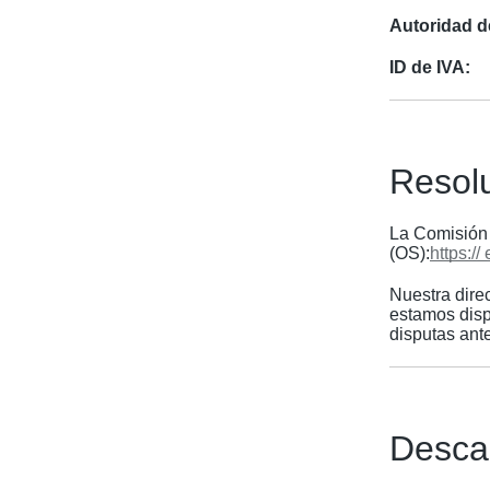
Autoridad de
ID de IVA:
Resolu
La Comisión 
(OS):
https:/
Nuestra dire
estamos disp
disputas ant
Desca