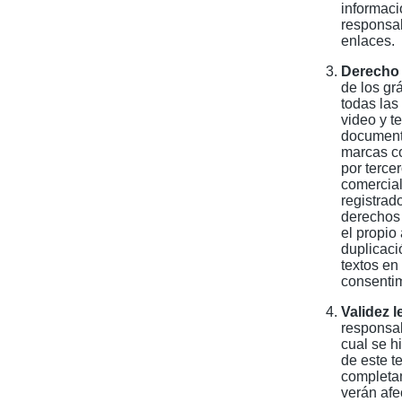
informaci
responsab
enlaces.
Derecho 
de los gr
todas las
video y te
documento
marcas co
por terce
comercial
registrad
derechos 
el propio
duplicaci
textos en
consentim
Validez 
responsab
cual se h
de este t
completam
verán afe