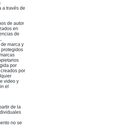
s
a a través de
hos de autor
izados en
uencias de
,
 de marca y
 protegidos
e marcas
pietarios
gida por
 creados por
lquier
e video y
in el
artir de la
ndividuales
mento no se