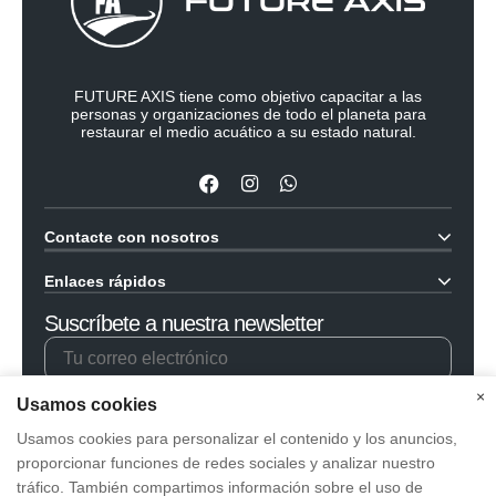
FUTURE AXIS tiene como objetivo capacitar a las
personas y organizaciones de todo el planeta para
restaurar el medio acuático a su estado natural.
Contacte con nosotros
GuangZhou PanGao Leader Technology Co., Ltd
Enlaces rápidos
Tel : +86 (20) 3918 7988
Hogar
Suscríbete a nuestra newsletter
Email :
support@fa-leisure.com
Agentes
Camino del oeste, distrito de Nansha, Guangzhou, China
Aviso legal
de No.512 Huanshi
×
Usamos cookies
Información de contacto
Usamos cookies para personalizar el contenido y los anuncios,
Política de privacidad
proporcionar funciones de redes sociales y analizar nuestro
tráfico. También compartimos información sobre el uso de
Acepto los términos de
Política de privacidad