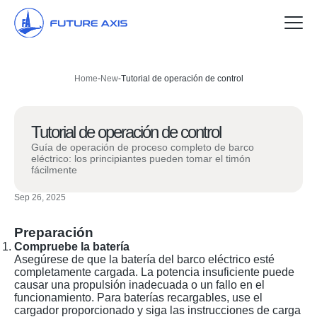
Hogar
Home
-
New
-
Tutorial de operación de control
Barcos turísticos
Tutorial de operación de control
Catamaranes
Guía de operación de proceso completo de barco
eléctrico: los principiantes pueden tomar el timón
Lanchas
fácilmente
Agentes
Sep 26, 2025
Sobre nosotros
Preparación
Compruebe la batería
Asegúrese de que la batería del barco eléctrico esté
Contacte con nosotros
completamente cargada. La potencia insuficiente puede
causar una propulsión inadecuada o un fallo en el
funcionamiento. Para baterías recargables, use el
cargador proporcionado y siga las instrucciones de carga