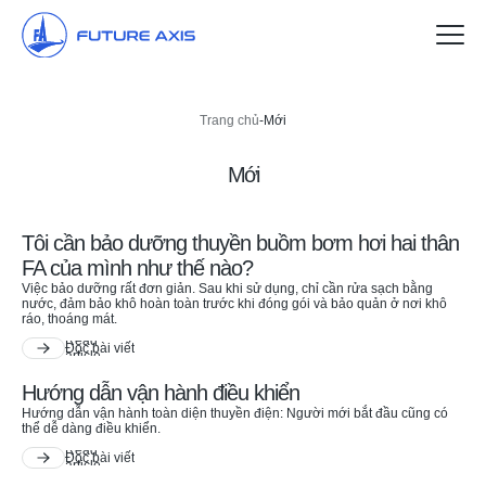
Trang chủ
Trang chủ
-
Mới
Tàu du lịch
Mới
Thuyền hai thân
Tôi cần bảo dưỡng thuyền buồm bơm hơi hai thân
Thuyền máy
FA của mình như thế nào?
Việc bảo dưỡng rất đơn giản. Sau khi sử dụng, chỉ cần rửa sạch bằng
Đại lý
nước, đảm bảo khô hoàn toàn trước khi đóng gói và bảo quản ở nơi khô
ráo, thoáng mát.
Đọc bài viết
Về chúng tôi
Hướng dẫn vận hành điều khiển
Liên hệ với chúng tôi
Hướng dẫn vận hành toàn diện thuyền điện: Người mới bắt đầu cũng có
thể dễ dàng điều khiển.
Đọc bài viết